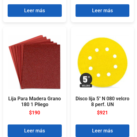
Leer más
Leer más
Lija Para Madera Grano
Disco lija 5″ N 080 velcro
180 1 Pliego
8 perf. UN
$
190
$
921
Leer más
Leer más