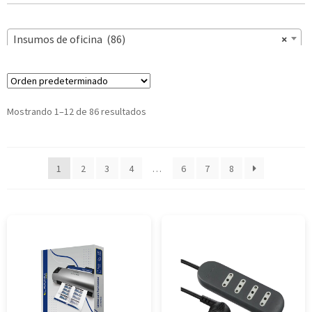
Insumos de oficina (86)
×
Mostrando 1–12 de 86 resultados
1
2
3
4
…
6
7
8