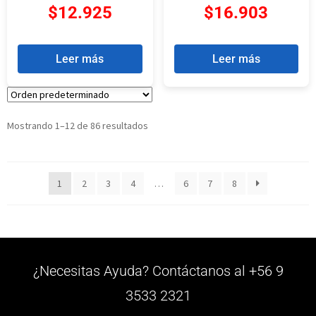
$
12.925
$
16.903
Leer más
Leer más
Mostrando 1–12 de 86 resultados
1
2
3
4
…
6
7
8
¿Necesitas Ayuda? Contáctanos al +56 9
3533 2321