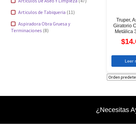
Articulos De Aseo Y Limpieza
(47)
Articulos de Tabiqueria
(11)
Truper, 
Aspiradora Obra Gruesa y
Giratorio
Terminaciones
(8)
Metálica 
$
14.
Bandejas Baño María y Cocinillas
(3)
Botiquines Primeros Auxilios
(4)
Leer
Brocas
(4)
Brochas
(5)
Carretillas y sus accesorios
(2)
Cartón Corrugado
(1)
¿Necesitas A
Cemento
(1)
Cerrajeria
(5)
Cintas
(5)