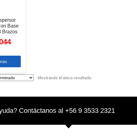
Aspersor
 Con Base
3 Brazos
044
 más
Mostrando el único resultado
yuda? Contáctanos al +56 9 3533 2321