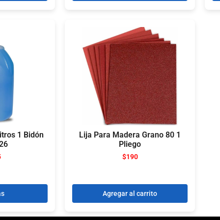
itros 1 Bidón
Lija Para Madera Grano 80 1
26
Pliego
5
$
190
ás
Agregar al carrito