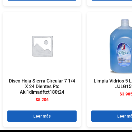
Disco Hoja Sierra Circular 7 1/4
Limpia Vidrios 5 L
X 24 Dientes Ftc
JJLG15
Aki1dimadftct180t24
$
3.98
$
5.206
Leer más
Leer m