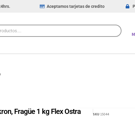
24hrs.
Aceptamos tarjetas de credito
P
M
a
ron, Fragüe 1 kg Flex Ostra
SKU
15044