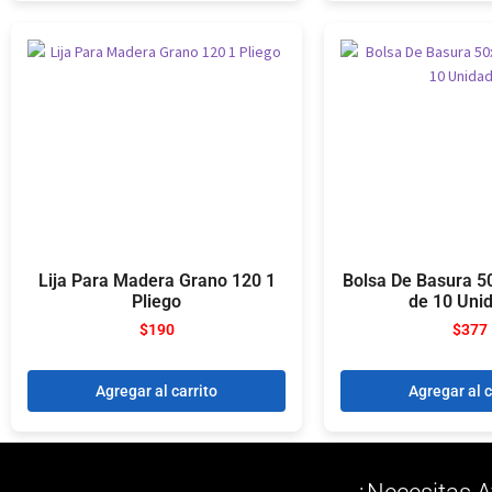
Lija Para Madera Grano 120 1
Bolsa De Basura 5
Pliego
de 10 Uni
$
190
$
377
Agregar al carrito
Agregar al c