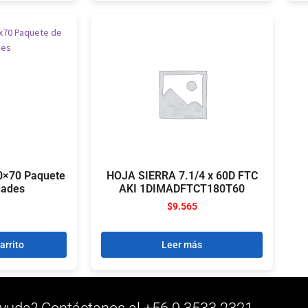
0×70 Paquete
HOJA SIERRA 7.1/4 x 60D FTC
dades
AKI 1DIMADFTCT180T60
$
9.565
arrito
Leer más