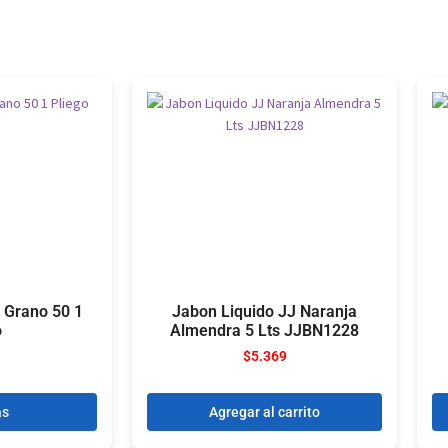
 Grano 50 1
Jabon Liquido JJ Naranja
o
Almendra 5 Lts JJBN1228
$
5.369
ás
Agregar al carrito