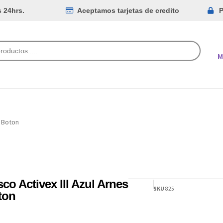
s 24hrs.
Aceptamos tarjetas de credito
P
M
s Boton
co Activex III Azul Arnes
SKU
825
ton