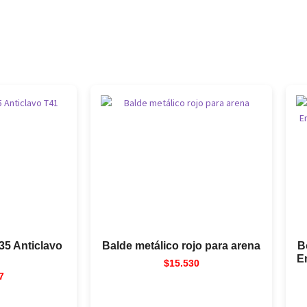
35 Anticlavo
Balde metálico rojo para arena
B
E
$
15.530
7