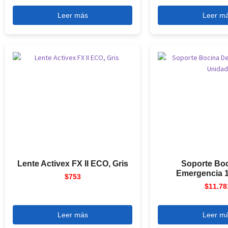
Leer más
Leer m
Lente Activex FX II ECO, Gris
Soporte Bo
Emergencia 
$
753
$
11.78
Leer más
Leer m