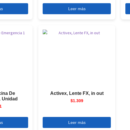
ás
Leer más
cina De
Activex, Lente FX, in out
1 Unidad
$
1.309
1
ás
Leer más