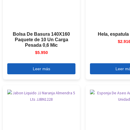
Bolsa De Basura 140X160
Hela, espatula
Paquete de 10 Un Carga
$
2.91
Pesada 0,6 Mic
$
5.950
Leer más
Leer m