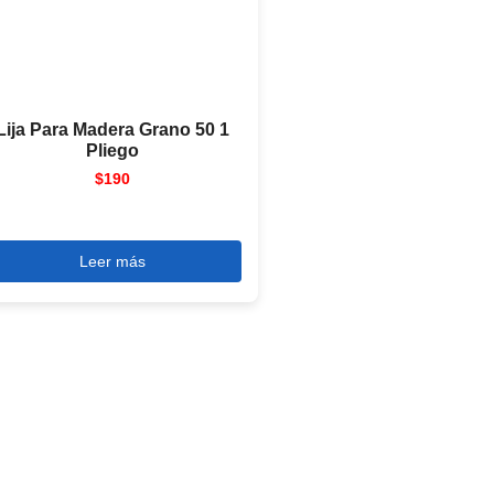
Lija Para Madera Grano 50 1
Pliego
$
190
Leer más