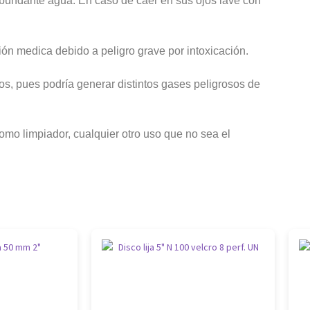
n abundante agua. En caso de caer en sus ojos lave con
ión medica debido a peligro grave por intoxicación.
s, pues podría generar distintos gases peligrosos de
omo limpiador, cualquier otro uso que no sea el