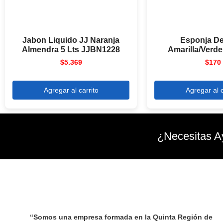
Jabon Liquido JJ Naranja
Esponja D
Almendra 5 Lts JJBN1228
Amarilla/Verde
$
5.369
$
170
Agregar al carrito
Agregar al c
¿Necesitas A
“Somos una empresa formada en la Quinta Región de