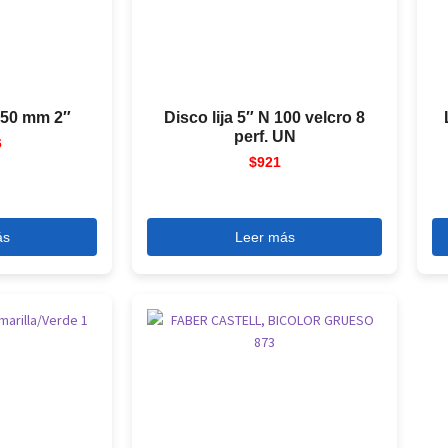
 50 mm 2″
Disco lija 5″ N 100 velcro 8
perf. UN
6
$
921
ás
Leer más