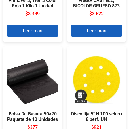
Primavera, Tierra Color
FABER CASTELL,
Rojo 1 Kilo 1 Unidad
BICOLOR GRUESO 873
$
3.439
$
3.622
Leer más
Leer más
Bolsa De Basura 50×70
Disco lija 5″ N 100 velcro
Paquete de 10 Unidades
8 perf. UN
$
377
$
921