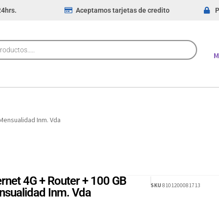
24hrs.
Aceptamos tarjetas de credito
P
M
 Mensualidad Inm. Vda
ernet 4G + Router + 100 GB
SKU
8101200081713
sualidad Inm. Vda