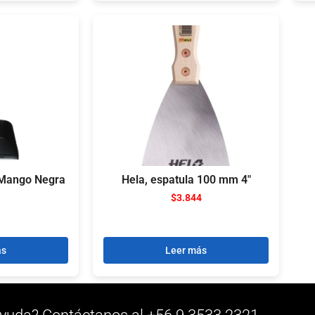
 Mango Negra
Hela, espatula 100 mm 4″
$
3.844
ás
Leer más