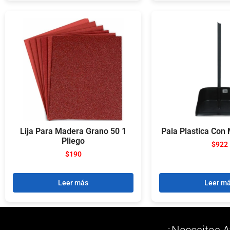
Lija Para Madera Grano 50 1
Pala Plastica Con
Pliego
$
922
$
190
Leer más
Leer m