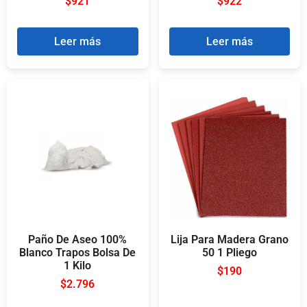
$
921
$
922
Leer más
Leer más
Paño De Aseo 100%
Lija Para Madera Grano
Blanco Trapos Bolsa De
50 1 Pliego
1 Kilo
$
190
$
2.796