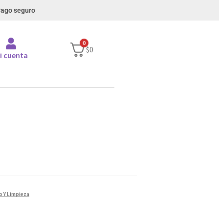
ago seguro
0
$
0
i cuenta
o Y Limpieza