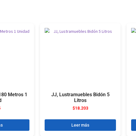
180 Metros 1
JJ, Lustramuebles Bidón 5
d
Litros
5
$
18.203
ás
Leer más