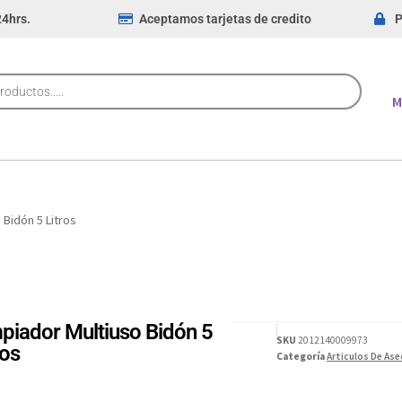
24hrs.
Aceptamos tarjetas de credito
P
M
 Bidón 5 Litros
piador Multiuso Bidón 5
SKU
2012140009973
ros
Categoría
Articulos De Ase