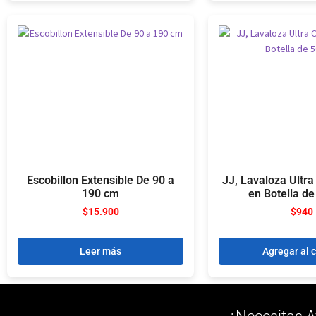
Escobillon Extensible De 90 a
JJ, Lavaloza Ultr
190 cm
en Botella d
$
15.900
$
940
Leer más
Agregar al c