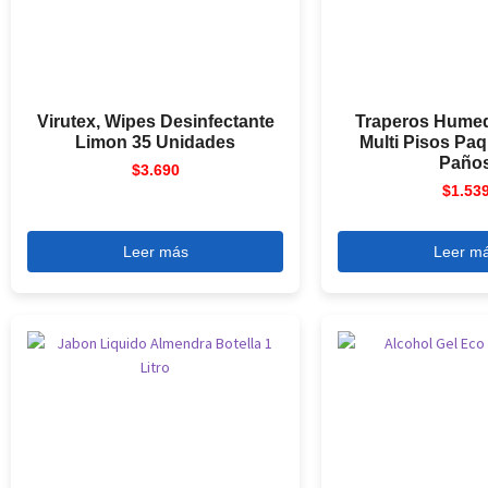
Virutex, Wipes Desinfectante
Traperos Humed
Limon 35 Unidades
Multi Pisos Paq
Paño
$
3.690
$
1.53
Leer más
Leer m