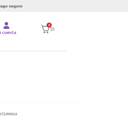
ago seguro
0
$
0
i cuenta
o Y Limpieza