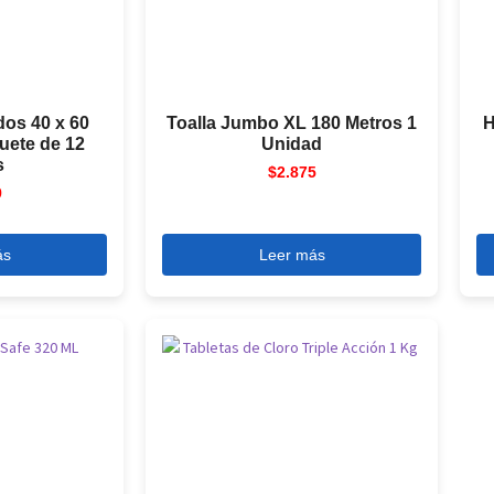
os 40 x 60
Toalla Jumbo XL 180 Metros 1
H
uete de 12
Unidad
s
$
2.875
9
ás
Leer más