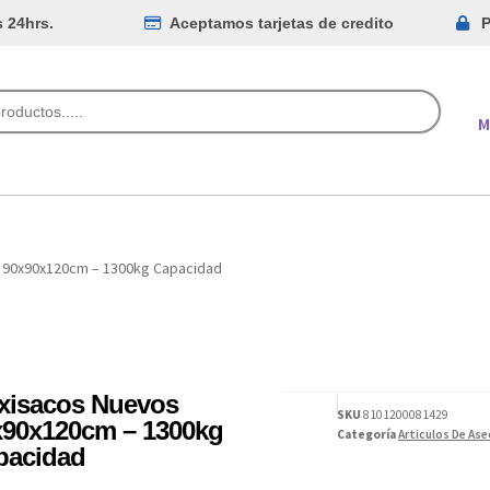
s 24hrs.
Aceptamos tarjetas de credito
P
M
 90x90x120cm – 1300kg Capacidad
xisacos Nuevos
SKU
8101200081429
x90x120cm – 1300kg
Categoría
Articulos De Ase
pacidad