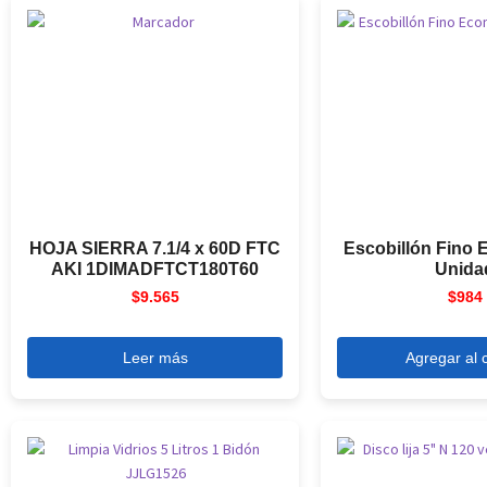
HOJA SIERRA 7.1/4 x 60D FTC
Escobillón Fino
AKI 1DIMADFTCT180T60
Unida
$
9.565
$
984
Leer más
Agregar al c