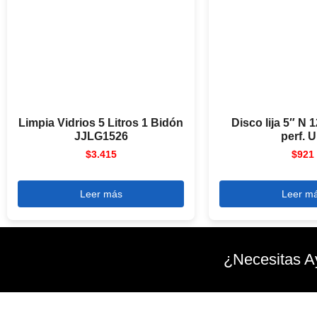
Limpia Vidrios 5 Litros 1 Bidón
Disco lija 5″ N 
JJLG1526
perf. 
$
3.415
$
921
Leer más
Leer m
¿Necesitas A