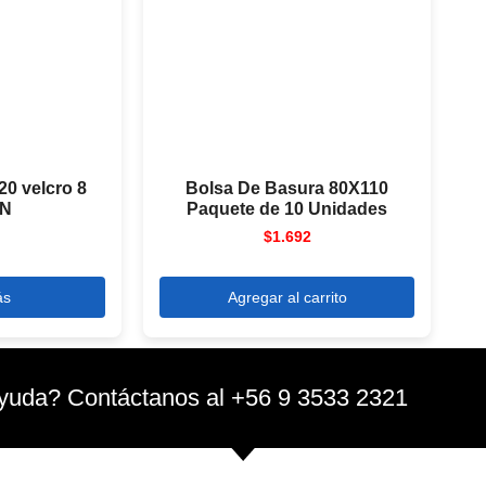
120 velcro 8
Bolsa De Basura 80X110
UN
Paquete de 10 Unidades
$
1.692
ás
Agregar al carrito
yuda? Contáctanos al +56 9 3533 2321