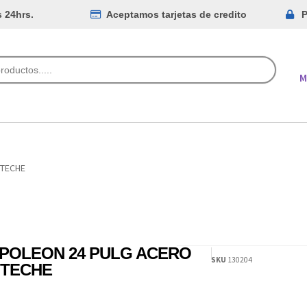
s 24hrs.
Aceptamos tarjetas de credito
P
M
OTECHE
POLEON 24 PULG ACERO
SKU
130204
TECHE