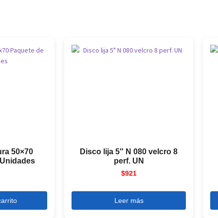
ura 50×70
Disco lija 5″ N 080 velcro 8
 Unidades
perf. UN
$
921
arrito
Leer más