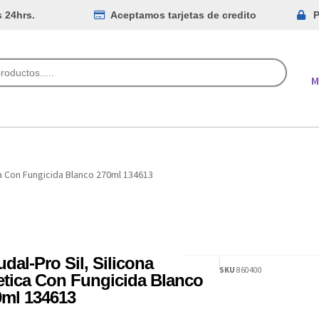
s 24hrs.
Aceptamos tarjetas de credito
P
M
ca Con Fungicida Blanco 270ml 134613
dal-Pro Sil, Silicona
SKU
860400
etica Con Fungicida Blanco
0ml 134613