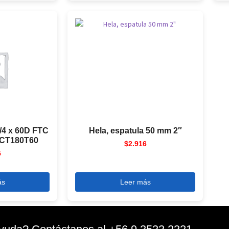
/4 x 60D FTC
Hela, espatula 50 mm 2″
CT180T60
$
2.916
5
ás
Leer más