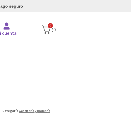
ago seguro
0
$
0
i cuenta
Categoría
Gasfitería y plomería