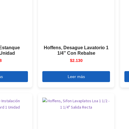
 Estanque
Hoffens, Desague Lavatorio 1
 Unidad
1/4″ Con Rebalse
8
$
2.130
ás
Leer más