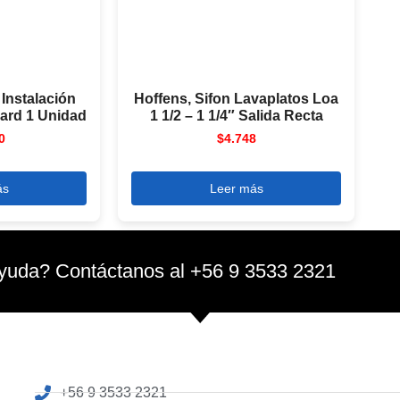
 Instalación
Hoffens, Sifon Lavaplatos Loa
ard 1 Unidad
1 1/2 – 1 1/4″ Salida Recta
0
$
4.748
ás
Leer más
yuda? Contáctanos al +56 9 3533 2321
+56 9 3533 2321