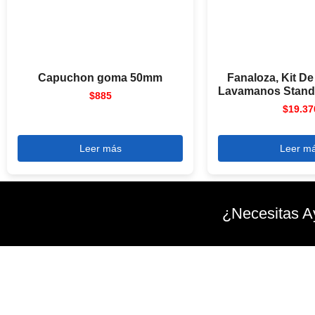
Capuchon goma 50mm
Fanaloza, Kit De
Lavamanos Stand
$
885
$
19.37
Leer más
Leer m
¿Necesitas A