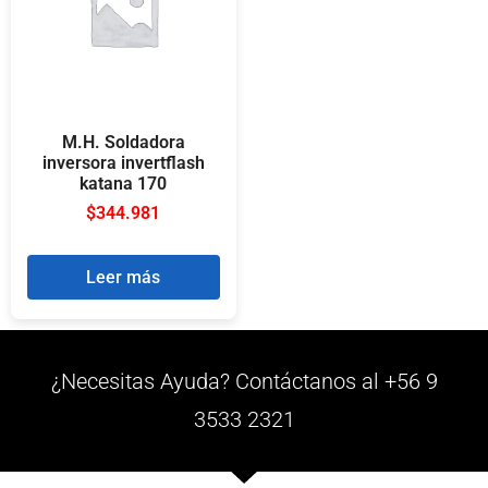
M.H. Soldadora
inversora invertflash
katana 170
$
344.981
Leer más
¿Necesitas Ayuda? Contáctanos al +56 9
3533 2321