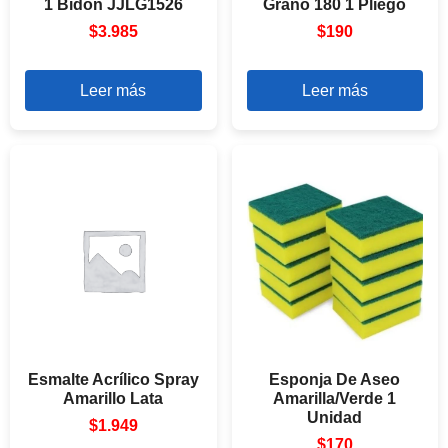
1 Bidón JJLG1526
Grano 180 1 Pliego
$
3.985
$
190
Leer más
Leer más
Esmalte Acrílico Spray
Esponja De Aseo
Amarillo Lata
Amarilla/Verde 1
Unidad
$
1.949
$
170