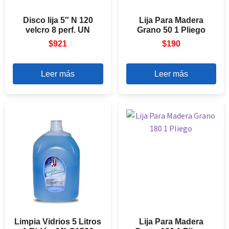
Disco lija 5″ N 120
Lija Para Madera
velcro 8 perf. UN
Grano 50 1 Pliego
$
921
$
190
Leer más
Leer más
Limpia Vidrios 5 Litros
Lija Para Madera