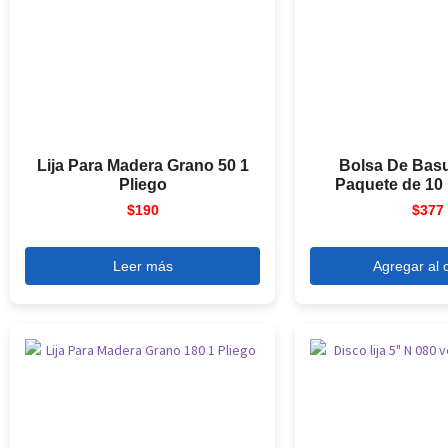
Lija Para Madera Grano 50 1
Bolsa De Bas
Pliego
Paquete de 10
$
190
$
377
Leer más
Agregar al c