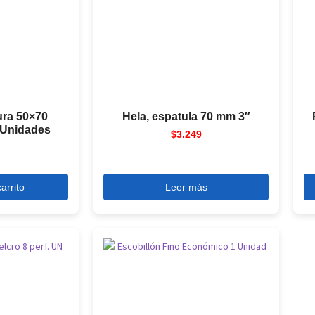
ura 50×70
Hela, espatula 70 mm 3″
 Unidades
$
3.249
arrito
Leer más