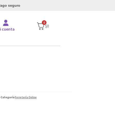
ago seguro
0
$
0
i cuenta
Categoría
Ferretería Online