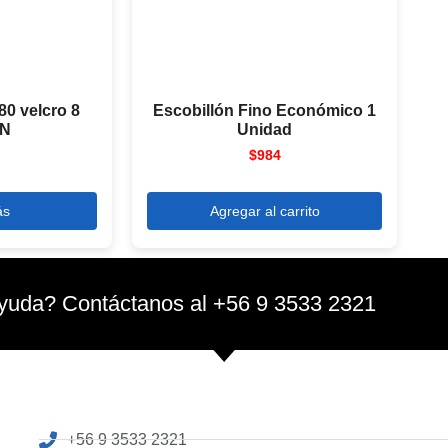
080 velcro 8
Escobillón Fino Económico 1
UN
Unidad
$
984
ás
Agregar al carrito
yuda? Contáctanos al +56 9 3533 2321
+56 9 3533 2321