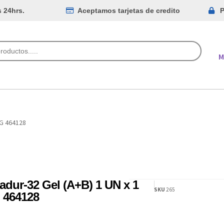
s 24hrs.
Aceptamos tarjetas de credito
P
M
KG 464128
adur-32 Gel (A+B) 1 UN x 1
SKU
265
 464128