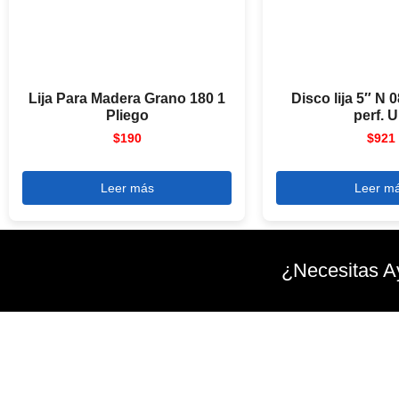
Lija Para Madera Grano 180 1
Disco lija 5″ N 
Pliego
perf. 
$
190
$
921
Leer más
Leer m
¿Necesitas A