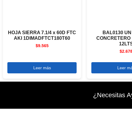
HOJA SIERRA 7.1/4 x 60D FTC
BAL0130 UN
AKI 1DIMADFTCT180T60
CONCRETERO 
12LT
$
9.565
$
2.67
Leer más
Leer m
¿Necesitas A