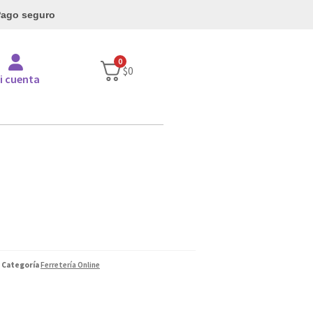
ago seguro
0
$
0
i cuenta
Categoría
Ferretería Online