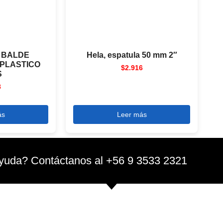
 BALDE
Hela, espatula 50 mm 2″
PLASTICO
$
2.916
S
8
ás
Leer más
yuda? Contáctanos al +56 9 3533 2321