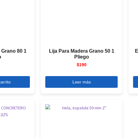
 Grano 80 1
Lija Para Madera Grano 50 1
E
o
Pliego
$
190
arrito
Leer más