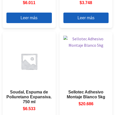
$
6.011
$
3.748
Leer más
Leer más
Soudal, Espuma de
Sellotec Adhesivo
Poliuretano Expansiva.
Montaje Blanco 5kg
750 ml
$
20.686
$
6.533