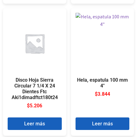
Disco Hoja Sierra
Hela, espatula 100 mm
Circular 7 1/4 X 24
4″
Dientes Ftc
$
3.844
Aki1dimadftct180t24
$
5.206
Leer más
Leer más