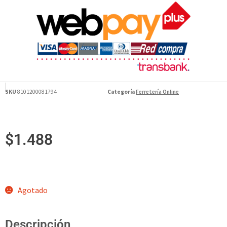
SKU
8101200081794
Categoría
Ferretería Online
$
1.488
Agotado
Descripción