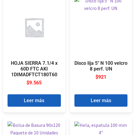
HOJA SIERRA 7.1/4 x
Disco lija 5″ N 100 velcro
60D FTC AKI
8 perf. UN
1DIMADFTCT180T60
$
921
$
9.565
Leer más
Leer más