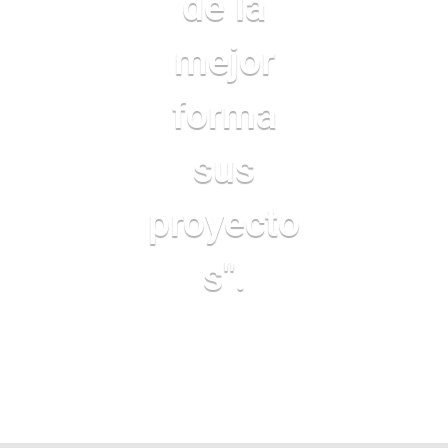
de la
mejor
forma
sus
proyecto
s".