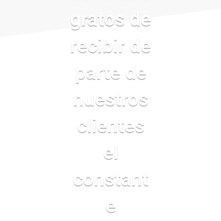
gratos de
recibir de
parte de
nuestros
clientes
el
constant
e