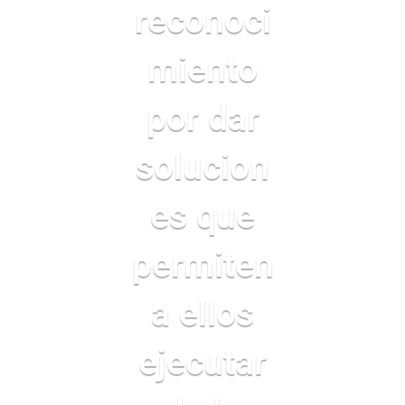
reconoci
miento
por dar
solucion
es que
permiten
a ellos
ejecutar