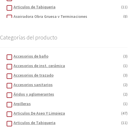
Articulos de Tabiqueria
(11)
Aspiradora Obra Gruesa y Terminaciones
(8)
Bandejas Baño María y Cocinillas
(3)
Botiquines Primeros Auxilios
(4)
Categorías del producto
Brocas
(4)
Brochas
(5)
Accesorios de baño
(3)
Carretillas y sus accesorios
(2)
Accesorios de inst. cerámica
(1)
Cartón Corrugado
(1)
Accesorios de trazado
(3)
Cemento
(1)
Accesorios sanitarios
(2)
Cerrajeria
(5)
Áridos y aglomerantes
(2)
Cintas
(5)
Arpilleras
(1)
Contenedores de basura
(6)
Articulos De Aseo Y Limpieza
(47)
Cordones para extensiones
(2)
Articulos de Tabiqueria
(11)