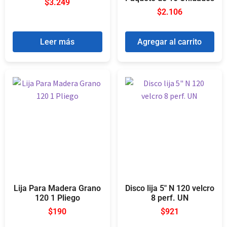
$
3.249
$
2.106
Leer más
Agregar al carrito
Lija Para Madera Grano
Disco lija 5″ N 120 velcro
120 1 Pliego
8 perf. UN
$
190
$
921