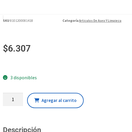
SKU
8101200081418
Categoría
Articulos De Aseo Y Limpieza
$
6.307
3 disponibles
Agregar al carrito
Descripción