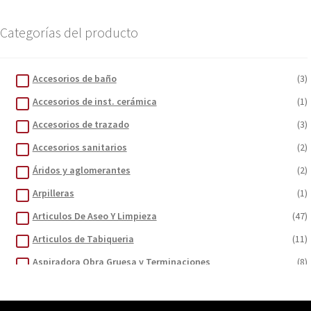
Bandejas Baño María y Cocinillas
(3)
Botiquines Primeros Auxilios
(4)
Categorías del producto
Brocas
(4)
Brochas
(5)
Accesorios de baño
(3)
Carretillas y sus accesorios
(2)
Accesorios de inst. cerámica
(1)
Cartón Corrugado
(1)
Accesorios de trazado
(3)
Cemento
(1)
Accesorios sanitarios
(2)
Cerrajeria
(5)
Áridos y aglomerantes
(2)
Cintas
(5)
Arpilleras
(1)
Contenedores de basura
(6)
Articulos De Aseo Y Limpieza
(47)
Cordones para extensiones
(2)
Articulos de Tabiqueria
(11)
Diluyentes
(6)
Aspiradora Obra Gruesa y Terminaciones
(8)
Discos de corte y desbaste
(8)
Bandejas Baño María y Cocinillas
(3)
Dispensadores
(5)
Botiquines Primeros Auxilios
(4)