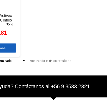
 Activex
Cintillo
le IPX4
181
 más
Mostrando el único resultado
yuda? Contáctanos al +56 9 3533 2321