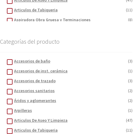
Articulos De Aseo Y Limpieza
(47)
Articulos de Tabiqueria
(11)
Aspiradora Obra Gruesa y Terminaciones
(8)
Bandejas Baño María y Cocinillas
(3)
Botiquines Primeros Auxilios
(4)
Categorías del producto
Brocas
(4)
Brochas
(5)
Accesorios de baño
(3)
Carretillas y sus accesorios
(2)
Accesorios de inst. cerámica
(1)
Cartón Corrugado
(1)
Accesorios de trazado
(3)
Cemento
(1)
Accesorios sanitarios
(2)
Cerrajeria
(5)
Áridos y aglomerantes
(2)
Cintas
(5)
Arpilleras
(1)
Contenedores de basura
(6)
Articulos De Aseo Y Limpieza
(47)
Cordones para extensiones
(2)
Articulos de Tabiqueria
(11)